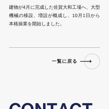
建物が4月に完成した佐賀大和工場へ、大型
機械の移設、増設が概成し、10月1日から
本格操業を開始しました。
一
覧
に
戻
る
一
覧
に
戻
る