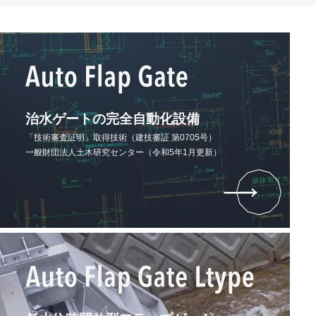
当社は，ユーザーが利用登録をする際に氏名，生年
月日，住所，電話番号，メールアドレス，銀行口座
番号，クレジットカード番号，運転免許証番号など
の個人情報をお尋ねすることがあります。また，ユ
ーザーと提携先などとの間でなされたユーザーの個
人情報を含む取引記録や決済に関する情報を,当社
の提携先（情報提供元，広告主，広告配信先などを
含みます。以下，｢提携先｣といいます。）などから
治水ゲートの完全自動化設備
収集することがあります。
「技術審査証明」取得技術（建技審証 第0705号）
一般財団法人土木研究センター（令和5年1月更新）
■第3条（個人情報を収集・利用する目的）
当社が個人情報を収集・利用する目的は，以下のと
おりです。
1. 当社サービスの提供・運営のため
2. ユーザーからのお問い合わせに回答するため（本
人確認を行うことを含む）
3. ユーザーが利用中のサービスの新機能，更新情
報，キャンペーン等及び当社が提供する他のサービ
スの案内のメールを送付するため