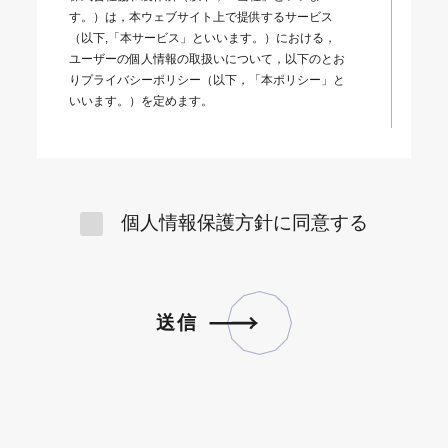
す。）は，本ウェブサイト上で提供するサービス
（以下,「本サービス」といいます。）における，
ユーザーの個人情報の取扱いについて，以下のとお
りプライバシーポリシー（以下，「本ポリシー」と
いいます。）を定めます。
■第1条（個人情報）
「個人情報」とは，個人情報保護法にいう「個人情
個人情報保護方針に同意する
報」を指すものとし，生存する個人に関する情報で
あって，当該情報に含まれる氏名，生年月日，住
所，電話番号，連絡先その他の記述等により特定の
個人を識別できる情報及び容貌，指紋，声紋にかか
るデータ，及び健康保険証の保険者番号などの当該
送
信
情報単体から特定の個人を識別できる情報（個人識
送
信
別情報）を指します。
■第2条（個人情報の収集方法）