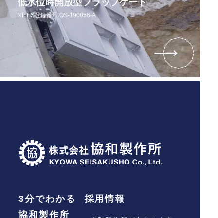
低水位時開放型フラップゲート
4. メンテナンス，重要なお知らせなど必要に応じた
ご連絡のため
NETIS登録番号 QS-190056-A
5. 利用規約に違反したユーザーや，不正・不当な目
的でサービスを利用しようとするユーザーの特定を
し，ご利用をお断りするため
6. ユーザーにご自身の登録情報の閲覧や変更，削
除，ご利用状況の閲覧を行っていただくため
7. 有料サービスにおいて，ユーザーに利用料金を請
求するため
8. 上記の利用目的に付随する目的
■第4条（利用目的の変更）
1. 当社は，利用目的が変更前と関連性を有すると合
理的に認められる場合に限り，個人情報の利用目的
を変更するものとします。
2. 利用目的の変更を行った場合には，変更後の目的
について，当社所定の方法により，ユーザーに通知
し，または本ウェブサイト上に公表するものとしま
3分でわかる
採用情報
す。
協和製作所