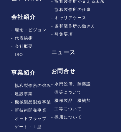
- 協和製作所が支える未来
- 協和製作所の仕事
■第5条（個人情報の第三者提供）
会社紹介
- キャリアケース
1. 当社は，次に掲げる場合を除いて，あらかじめユ
- 協和製作所の働き方
- 理念・ビジョン
ーザーの同意を得ることなく，第三者に個人情報を
- 募集要項
提供することはありません。ただし，個人情報保護
- 代表挨拶
法その他の法令で認められる場合を除きます。
- 会社概要
a. 人の生命，身体または財産の保護のために必要が
ニュース
- ISO
ある場合であって，本人の同意を得ることが困難で
あるとき
b. 公衆衛生の向上または児童の健全な育成の推進の
お問合せ
事業紹介
ために特に必要がある場合であって，本人の同意を
得ることが困難であるとき
- 水門設備、除塵設
- 協和製作所の強み
c. 国の機関もしくは地方公共団体またはその委託を
受けた者が法令の定める事務を遂行することに対し
備等について
- 建設事業
て協力する必要がある場合であって，本人の同意を
- 機械製品、機械加
- 機械製品製造事業
得ることにより当該事務の遂行に支障を及ぼすおそ
工等について
- 新技術開発事業
れがあるとき
d. 予め次の事項を告知あるいは公表し，かつ当社が
- 採用について
- オートフラップ
個人情報保護委員会に届出をしたとき
ゲート・Ｌ型
（ⅰ）利用目的に第三者への提供を含むこと