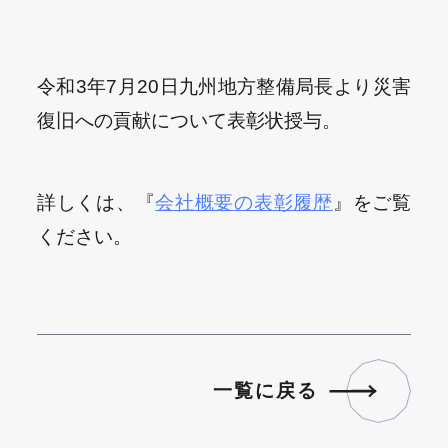
令和3年7月20日九州地方整備局長より災害
復旧への貢献について表彰状授与。
詳しくは、『
会社概要の表彰履歴
』をご覧
ください。
一
覧
に
戻
る
一
覧
に
戻
る