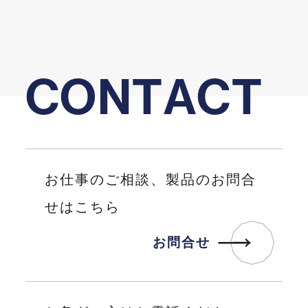
C
O
N
T
A
C
T
お仕事のご相談、製品のお問合
せはこちら
お
問
合
せ
お
問
合
せ