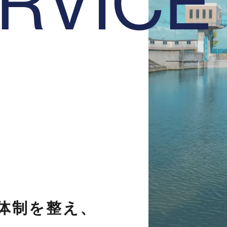
R
V
I
C
E
体制を整え、