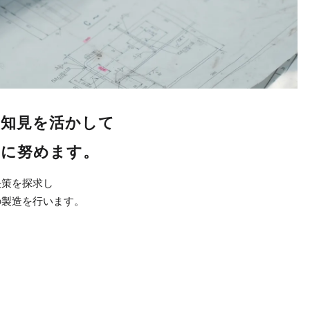
、知見を活かして
発に努めます。
決策を探求し
の製造を行います。