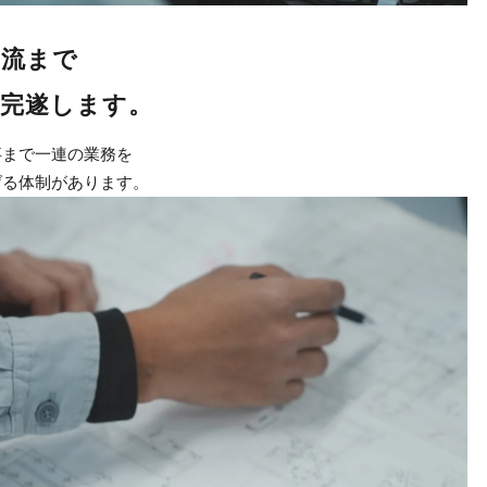
下流まで
で完遂します。
事まで一連の業務を
げる体制があります。