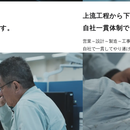
上流工程から
す。
自社一貫体制
営業～設計～製造～工
自社で一貫してやり遂