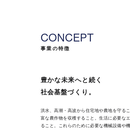
C
O
N
C
E
P
T
事業の特徴
豊かな未来へと続く
社会基盤づくり。
洪水、高潮・高波から住宅地や農地を守る
富な農作物を収穫すること。生活に必要な
ること。これらのために必要な機械設備や