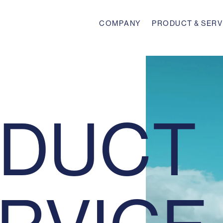
C
O
M
P
A
N
Y
P
R
O
D
U
C
T
&
S
E
R
V
C
O
M
P
A
N
Y
P
R
O
D
U
C
T
&
S
E
R
V
D
U
C
T