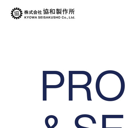
P
R
O