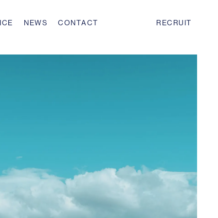
I
C
E
N
E
W
S
C
O
N
T
A
C
T
R
E
C
R
U
I
T
I
C
E
N
E
W
S
C
O
N
T
A
C
T
R
E
C
R
U
I
T